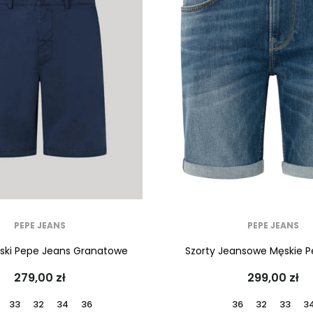
PEPE JEANS
PEPE JEANS
ski Pepe Jeans Granatowe
Szorty Jeansowe Męskie 
279,00 zł
299,00 zł
33
32
34
36
36
32
33
3