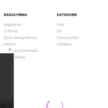
NASZA FIRMA
KATEGORIE
Regulamin
Ona
O firmie
On
Dział obsługi klienta
Dziewczynka
Kariera
Chłopiec
Polityka prywatności
Nasze sklepy
Blog