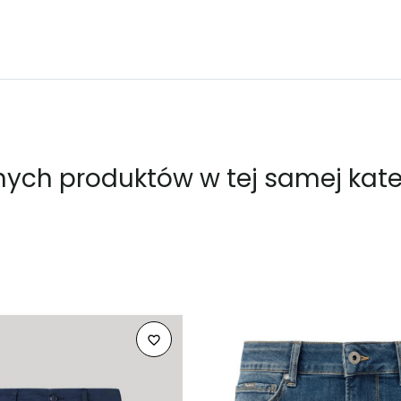
nnych produktów w tej samej kateg
favorite_border