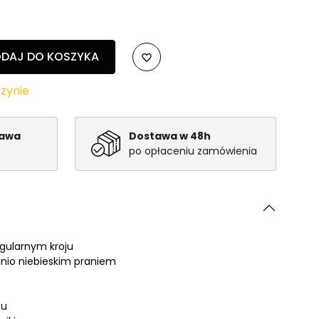
DAJ DO KOSZYKA
favorite_border
zynie
tawa
Dostawa w 48h
po opłaceniu zamówienia
gularnym kroju
ednio niebieskim praniem
tu