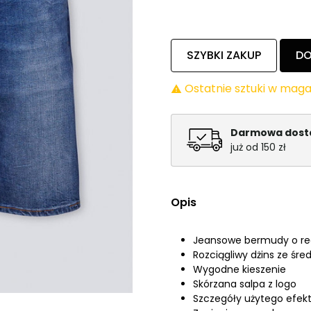
SZYBKI ZAKUP
DO
Ostatnie sztuki w maga

Darmowa dos
już od 150 zł
Opis
Jeansowe bermudy o re
Rozciągliwy dżins ze śr
Wygodne kieszenie
Skórzana salpa z logo
Szczegóły użytego efek