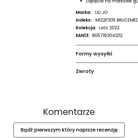
Zapięcie na markowe guz
Marka:
LIU JO
Indeks:
M122P305 BRUCEME
Kolekcja:
Lato 2022
EAN13:
8057163041212
Formy wysyłki
Zwroty
Komentarze
Bądź pierwszym który napisze recenzję