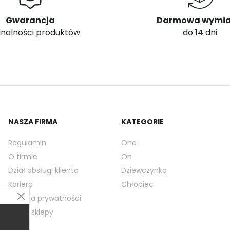
Gwarancja
Darmowa wymi
inalności produktów
do 14 dni
NASZA FIRMA
KATEGORIE
Regulamin
Ona
O firmie
On
Dział obsługi klienta
Dziewczynka
Kariera
Chłopiec
Polityka prywatności
Nasze sklepy
Blog