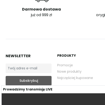
Darmowa dostawa
już od 999 zł
oryg
NEWSLETTER
PRODUKTY
Promocje
Nowe produkty
Najczęściej kupowane
Prowadzimy transmisję LIVE
Możesz zrezygnować w każdej
chwili.
Akceptuję ogólne