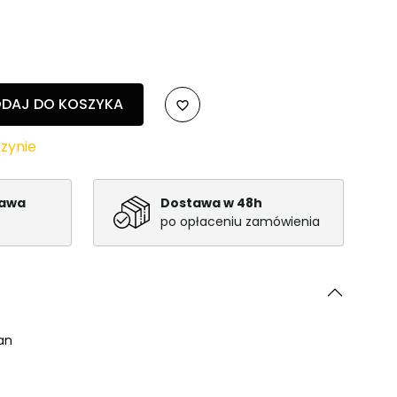
DAJ DO KOSZYKA
favorite_border
zynie
tawa
Dostawa w 48h
po opłaceniu zamówienia
an