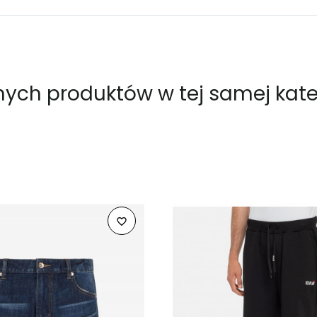
nnych produktów w tej samej kateg
favorite_border