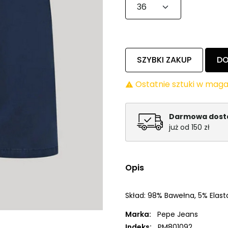
SZYBKI ZAKUP
DO
Ostatnie sztuki w maga

Darmowa dos
już od 150 zł
Opis
Skład: 98% Bawełna, 5% Elast
Marka:
Pepe Jeans
Indeks:
PM801092