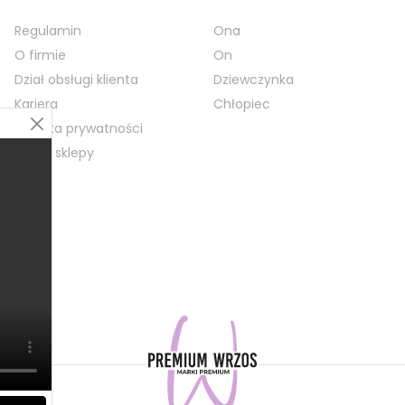
Regulamin
Ona
O firmie
On
Dział obsługi klienta
Dziewczynka
Kariera
Chłopiec
Polityka prywatności
Nasze sklepy
Blog