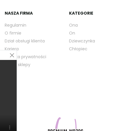
NASZA FIRMA
KATEGORIE
Regulamin
Ona
O firmie
On
Dział obsługi klienta
Dziewczynka
Kariera
Chłopiec
Polityka prywatności
Nasze sklepy
Blog