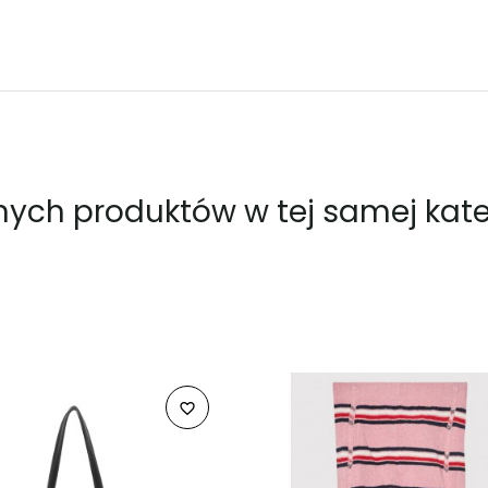
nnych produktów w tej samej kateg
favorite_border