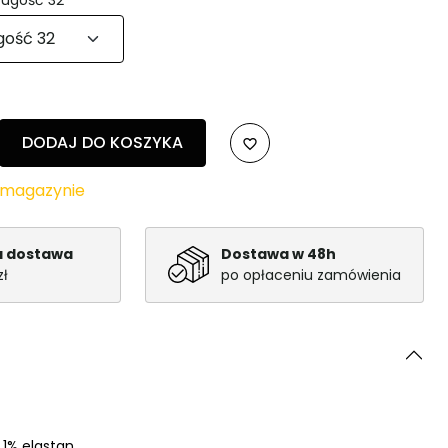
DODAJ DO KOSZYKA
favorite_border
w magazynie
 dostawa
Dostawa w 48h
zł
po opłaceniu zamówienia
 1% elastan