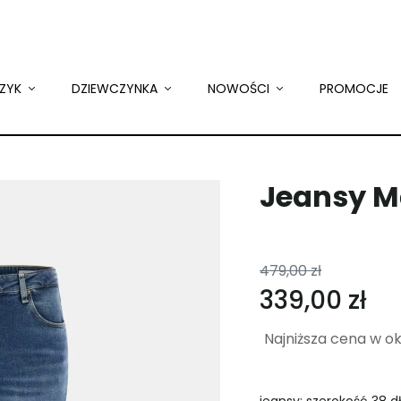
ZYK
DZIEWCZYNKA
NOWOŚCI
PROMOCJE
Jeansy M
479,00 zł
339,00 zł
Najniższa cena w o
jeansy: szerokość 38 d