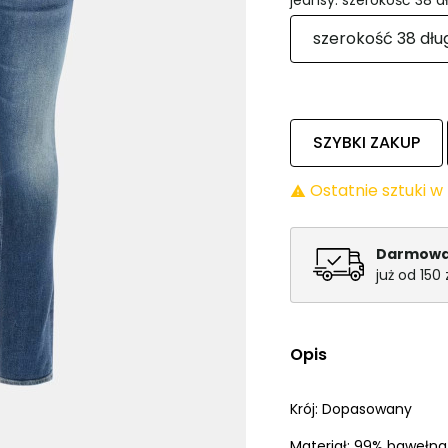
SZYBKI ZAKUP
Ostatnie sztuki 

Darmowa
już od 150 
Opis
Krój: Dopasowany
Materiał: 99% bawełna